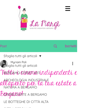
Iscriviti
Post
Sfoglia tutti gli articoli
Myriam Poli
Sfoglia tutti gli articoli
Tutti i cinema indipendenti e
BERGAMO STREET ART
ARCHEOLOGIA INDUSTRIALE
all’aperto per la tua estate a
NATURA A BERGAMO
Bergamo!
OPERE D'ARTE A BERGAMO
LE BOTTEGHE DI CITTÀ ALTA