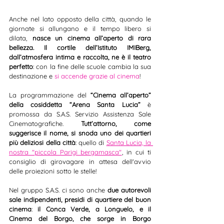
Anche nel lato opposto della città, quando le 
giornate si allungano e il tempo libero si 
dilata, 
nasce un cinema all’aperto di rara 
bellezza. Il cortile dell’Istituto IMIBerg, 
dall’atmosfera intima e raccolta, ne è il teatro 
perfetto
: con la fine delle scuole cambia la sua 
destinazione e 
si accende grazie al cinema
! 
La programmazione del 
“Cinema all’aperto” 
della cosiddetta “Arena Santa Lucia”
 è 
promossa da S.A.S. Servizio Assistenza Sale 
Cinematografiche. 
Tutt’attorno, come 
suggerisce il nome, si snoda uno dei quartieri 
più deliziosi della città
: quello di 
Santa Lucia, la 
nostra "piccola Parigi bergamasca"
, in cui ti 
consiglio di girovagare in attesa dell'avvio 
delle proiezioni sotto le stelle!
Nel gruppo S.A.S. ci sono anche 
due autorevoli 
sale indipendenti, presidi di quartiere del buon 
cinema
: 
il Conca Verde, a Longuelo, e il 
Cinema del Borgo, che sorge in Borgo 