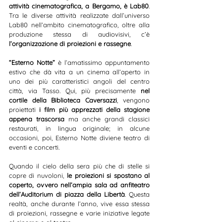
attività cinematografica, a Bergamo, è Lab80
. 
Tra le diverse attività realizzate dall’universo 
Lab80 nell’ambito cinematografico, oltre alla 
produzione stessa di audiovisivi, c’è 
l’organizzazione di proiezioni e rassegne
.
“Esterno Notte”
 è l’amatissimo appuntamento 
estivo che dà vita a un cinema all’aperto in 
uno dei più caratteristici angoli del centro 
città, via Tasso. Qui, più precisamente 
nel 
cortile della Biblioteca Caversazzi
, vengono 
proiettati 
i film più apprezzati della stagione 
appena trascorsa
 ma anche grandi classici 
restaurati, in lingua originale; in alcune 
occasioni, poi, Esterno Notte diviene teatro di 
eventi e concerti.
Quando il cielo della sera più che di stelle si 
copre di nuvoloni, 
le proiezioni si spostano al 
coperto, ovvero nell’ampia sala ad anfiteatro 
dell’Auditorium di piazza della Libertà
. Questa 
realtà, anche durante l’anno, vive essa stessa 
di proiezioni, rassegne e varie iniziative legate 