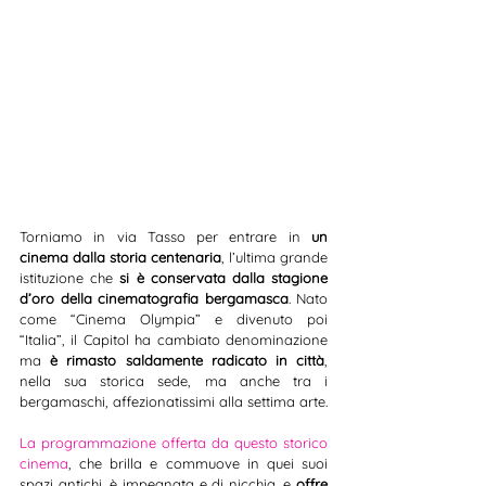
Torniamo in via Tasso per entrare in 
un 
cinema dalla storia centenaria
, l’ultima grande 
istituzione che 
si è conservata dalla stagione 
d’oro della cinematografia bergamasca
. Nato 
come “Cinema Olympia” e divenuto poi 
“Italia”, il Capitol ha cambiato denominazione 
ma 
è rimasto saldamente radicato in città
, 
nella sua storica sede, ma anche tra i 
bergamaschi, affezionatissimi alla settima arte.
La programmazione offerta da questo storico 
cinema
, che brilla e commuove in quei suoi 
spazi antichi, è impegnata e di nicchia, e 
offre 