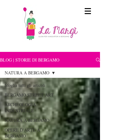
BLOG | STORIE DI BERGAMO
NATURA A BERGAMO
Sfoglia tutti gli articoli
BERGAMO STREET ART
ARCHEOLOGIA
INDUSTRIALE
NATURA A BERGAMO
OPERE D'ARTE A
BERGAMO