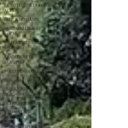
LE BOTTEGHE DI CITTÀ
ALTA
GITE A BERGAMO
BERGAMO LIKE A
LOCAL
FILM AMBIENTATI A
BERGAMO
TRADIZIONI DI
BERGAMO
VOLTI BERGAMASCHI
BERGAMO DA GUSTARE
ESPERIENZE A
BERGAMO
OLTRE BERGAMO
RACCONTARE
BERGAMO
BERGAMO DA SCOPRIRE