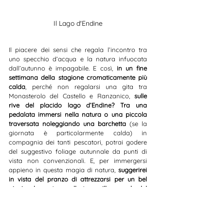
Il Lago d'Endine
Il piacere dei sensi che regala l’incontro tra 
uno specchio d’acqua e la natura infuocata 
dall’autunno è impagabile. E così, 
in un fine 
settimana della stagione cromaticamente più 
calda
, perché non regalarsi una gita tra 
Monasterolo del Castello e Ranzanico,
 sulle 
rive del placido lago d’Endine? Tra una 
pedalata immersi nella natura o una piccola 
traversata noleggiando una barchetta
 (se la 
giornata è particolarmente calda) in 
compagnia dei tanti pescatori, potrai godere 
del suggestivo foliage autunnale da punti di 
vista non convenzionali. E, per immergersi 
appieno in questa magia di natura,
 suggerirei 
in vista del pranzo di attrezzarsi per un bel 
picnic, da gustare sulle tranquille sponde del 
lago.
La 
ciclabile della Val Cavallina
 prende avvio 