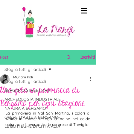
Iscriviti
Post
Sfoglia tutti gli articoli
Myriam Poli
Sfoglia tutti gli articoli
Una gita in provincia di
BERGAMO STREET ART
ARCHEOLOGIA INDUSTRIALE
Bergamo per ogni stagione
NATURA A BERGAMO
La primavera in Val San Martino, i colori di 
OPERE D'ARTE A BERGAMO
Albino in estate, il Lago d’Endine nel caldo 
autunno e l’inverno tra le sorprese di Treviglio
LE BOTTEGHE DI CITTÀ ALTA