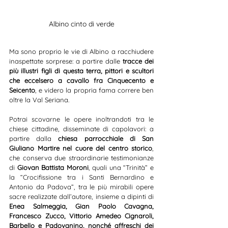
Albino cinto di verde
Ma sono proprio le vie di Albino a racchiudere 
inaspettate sorprese: a partire dalle 
tracce dei 
più illustri figli di questa terra, pittori e scultori 
che eccelsero a cavallo fra Cinquecento e 
Seicento
, e videro la propria fama correre ben 
oltre la Val Seriana. 
Potrai scovarne le opere inoltrandoti tra le 
chiese cittadine, disseminate di capolavori: a 
partire dalla 
chiesa parrocchiale di San 
Giuliano Martire nel cuore del centro storico
, 
che conserva due straordinarie testimonianze 
di 
Giovan Battista Moroni
, quali una “Trinità” e 
la “Crocifissione tra i Santi Bernardino e 
Antonio da Padova”, tra le più mirabili opere 
sacre realizzate dall’autore, insieme a dipinti di 
Enea Salmeggia, Gian Paolo Cavagna, 
Francesco Zucco, Vittorio Amedeo Cignaroli, 
Barbello e Padovanino, nonché affreschi dei 