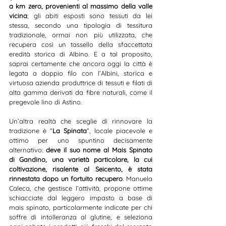
a km zero, provenienti al massimo della valle 
vicina
; gli abiti esposti sono tessuti da lei 
stessa, secondo una tipologia di tessitura 
tradizionale, ormai non più utilizzata, che 
recupera così un tassello della sfaccettata 
eredità storica di Albino. E a tal proposito, 
saprai certamente che ancora oggi la città è 
legata a doppio filo con l’Albini, storica e 
virtuosa azienda produttrice di tessuti e filati di 
alta gamma derivati da fibre naturali, come il 
pregevole lino di Astino.
Un’altra realtà che sceglie di rinnovare la 
tradizione è “
La Spinata
”, locale piacevole e 
ottimo per uno spuntino decisamente 
alternativo: 
deve il suo nome al Mais Spinato 
di Gandino, una varietà particolare, la cui 
coltivazione, risalente al Seicento, è stata 
rinnestata dopo un fortuito recupero
. Manuela 
Caleca, che gestisce l’attività, propone ottime 
schiacciate dal leggero impasto a base di 
mais spinato, particolarmente indicate per chi 
soffre di intolleranza al glutine, e seleziona 