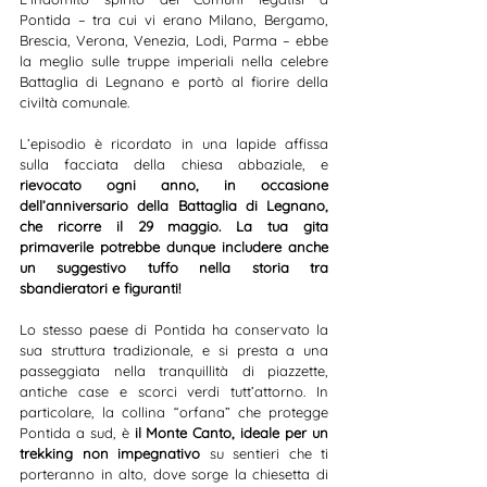
Pontida – tra cui vi erano Milano, Bergamo, 
Brescia, Verona, Venezia, Lodi, Parma – ebbe 
la meglio sulle truppe imperiali nella celebre 
Battaglia di Legnano e portò al fiorire della 
civiltà comunale.
L’episodio è ricordato in una lapide affissa 
sulla facciata della chiesa abbaziale, e 
rievocato ogni anno, in occasione 
dell’anniversario della Battaglia di Legnano, 
che ricorre il 29 maggio. La tua gita 
primaverile potrebbe dunque includere anche 
un suggestivo tuffo nella storia tra 
sbandieratori e figuranti!
Lo stesso paese di Pontida ha conservato la 
sua struttura tradizionale, e si presta a una 
passeggiata nella tranquillità di piazzette, 
antiche case e scorci verdi tutt’attorno. In 
particolare, la collina “orfana” che protegge 
Pontida a sud, è 
il Monte Canto, ideale per un 
trekking non impegnativo
 su sentieri che ti 
porteranno in alto, dove sorge la chiesetta di 