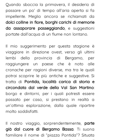
Quando sboccia la primavera, il desiderio di 
passare un po’ di tempo all’aria aperta si fa 
impellente. Meglio ancora se richiamati da 
dolci colline in fiore, borghi carichi di memorie 
da assaporare passeggiando
, e suggestioni 
portate dall’acqua di un fiume non lontano.
Il mio suggerimento per questa stagione è 
viaggiare in direzione ovest, verso gli ultimi 
lembi della provincia di Bergamo, per 
raggiungere un paese che è noto alle 
cronache per ragioni diverse, ma tra le quali 
potrai scoprire le più antiche e suggestive. Si 
tratta di 
Pontida, località carica di storia e 
circondata dal verde della Val San Martino
: 
borgo e dintorni, per i quali potresti essere 
passato per caso, si prestano in realtà a 
un’ottima esplorazione, dalla quale ripartire 
molto soddisfatti.
Il nostro viaggio, sorprendentemente, 
parte 
già dal cuore di Bergamo Bassa
. Ti suona 
familiare il nome di “piazza Pontida”? Situata 