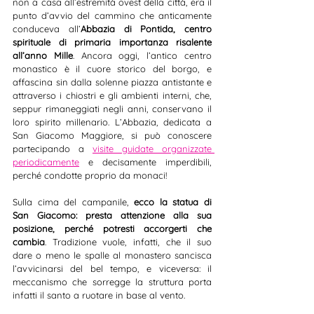
non a casa all’estremità ovest della città, era il 
punto d’avvio del cammino che anticamente 
conduceva all’
Abbazia di Pontida, centro 
spirituale di primaria importanza risalente 
all’anno Mille
. Ancora oggi, l’antico centro 
monastico è il cuore storico del borgo, e 
affascina sin dalla solenne piazza antistante e 
attraverso i chiostri e gli ambienti interni, che, 
seppur rimaneggiati negli anni, conservano il 
loro spirito millenario. L’Abbazia, dedicata a 
San Giacomo Maggiore, si può conoscere 
partecipando a 
visite guidate organizzate 
periodicamente
 e decisamente imperdibili, 
perché condotte proprio da monaci!
Sulla cima del campanile, 
ecco la statua di 
San Giacomo: presta attenzione alla sua 
posizione, perché potresti accorgerti che 
cambia
. Tradizione vuole, infatti, che il suo 
dare o meno le spalle al monastero sancisca 
l’avvicinarsi del bel tempo, e viceversa: il 
meccanismo che sorregge la struttura porta 
infatti il santo a ruotare in base al vento.