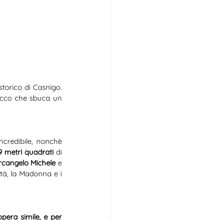
orico di Casnigo. 
 ecco che sbuca un 
ncredibile, nonchè 
9 metri quadrati 
di 
rcangelo Michele 
e 
ità, la Madonna e i 
opera simile, e per 