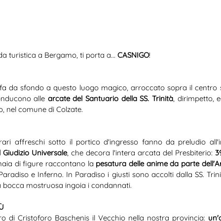
da turistica a Bergamo, ti porta a... 
CASNIGO
!
fa da sfondo a questo luogo magico, arroccato sopra il centro st
onducono alle 
arcate del Santuario della SS. Trinità
, dirimpetto,
, nel comune di Colzate. 
rari affreschi sotto il portico d'ingresso fanno da preludio all'i
 Giudizio Universale
, che decora l'intera arcata del Presbiterio: 
3
inaia di figure raccontano la 
pesatura delle anime da parte dell'A
Paradiso e Inferno. In Paradiso i giusti sono accolti dalla SS. Trin
una bocca mostruosa ingoia i condannati. 
IÙ
o di Cristoforo Baschenis il Vecchio nella nostra provincia: 
un'