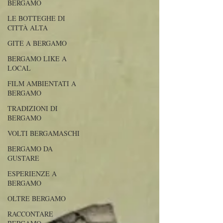
BERGAMO
LE BOTTEGHE DI
CITTÀ ALTA
GITE A BERGAMO
BERGAMO LIKE A
LOCAL
FILM AMBIENTATI A
BERGAMO
TRADIZIONI DI
BERGAMO
VOLTI BERGAMASCHI
BERGAMO DA
GUSTARE
ESPERIENZE A
BERGAMO
OLTRE BERGAMO
RACCONTARE