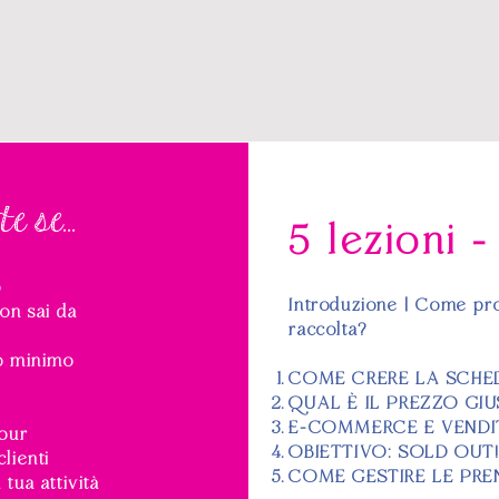
5 lezioni 
e se...
o
Introduzione | Come pr
non sai da
raccolta?
ro minimo
COME CRERE LA SCHE
QUAL È IL PREZZO GI
E-COMMERCE E VENDI
tour
OBIETTIVO: SOLD OUT
clienti
COME GESTIRE LE PREN
tua attività