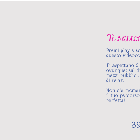
Ti raccon
Premi play e s
questo videoco
Ti aspettano 5
ovunque: sul di
mezzi pubblici
di relax.
Non c'è moment
il tuo percorso
perfetta!
3