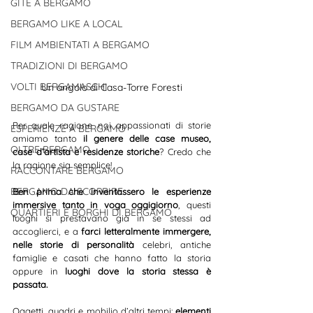
GITE A BERGAMO
BERGAMO LIKE A LOCAL
FILM AMBIENTATI A BERGAMO
TRADIZIONI DI BERGAMO
VOLTI BERGAMASCHI
Un angolo di Casa-Torre Foresti
BERGAMO DA GUSTARE
Per quale ragione noi appassionati di storie 
ESPERIENZE A BERGAMO
amiamo tanto 
il genere delle case museo, 
OLTRE BERGAMO
case d’artista e residenze storiche
? Credo che 
la ragione sia semplice! 
RACCONTARE BERGAMO
BERGAMO DA SCOPRIRE
Ben prima che inventassero le esperienze 
immersive tanto in voga oggigiorno
, questi 
QUARTIERI E BORGHI DI BERGAMO
luoghi si prestavano già in se stessi ad 
accoglierci, e a 
farci letteralmente immergere, 
nelle storie di personalità 
celebri, antiche 
famiglie e casati che hanno fatto la storia 
oppure in
 luoghi dove la storia stessa è 
passata.
Oggetti, quadri e mobilio d’altri tempi: 
elementi 