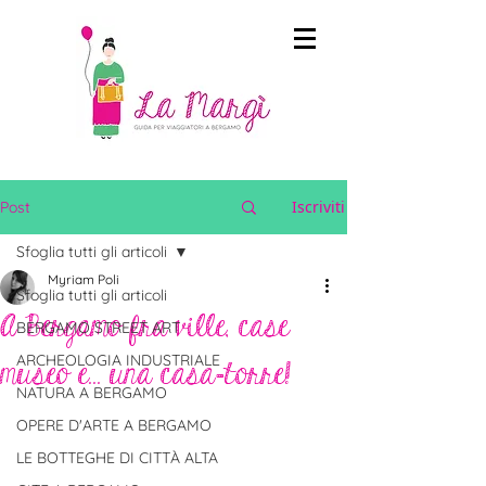
Iscriviti
Post
Sfoglia tutti gli articoli
Myriam Poli
Sfoglia tutti gli articoli
A Bergamo fra ville, case
BERGAMO STREET ART
ARCHEOLOGIA INDUSTRIALE
museo e... una casa-torre!
NATURA A BERGAMO
OPERE D'ARTE A BERGAMO
LE BOTTEGHE DI CITTÀ ALTA