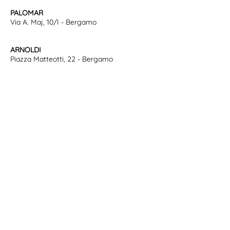
PALOMAR
Via A. Maj, 10/I - Bergamo
ARNOLDI
Piazza Matteotti, 22 - Bergamo
PARNASO
Via Ramera, 94 Ponteranica - Bergamo
INCROCIO QUARENGHI
Via Quarenghi, 32 - Bergamo
BOTTEGA BERGAMO
Piazza Vecchia, 4 Città Alta - Bergamo
SPAZIO TERZO MONDO
Via Italia, 73 - Seriate