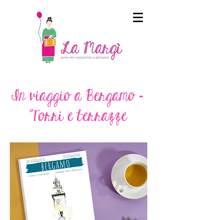
In viaggio a Bergamo -
Torri e terrazze