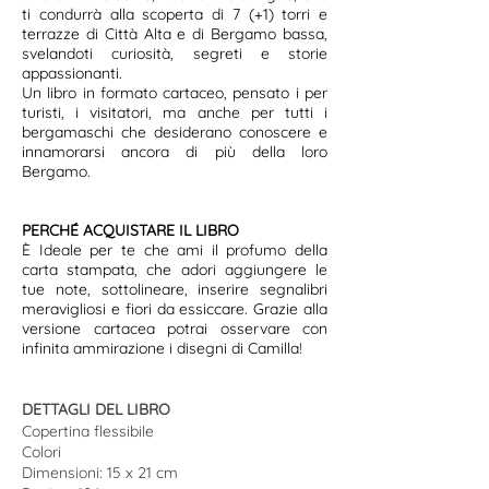
ti condurrà alla scoperta di 7 (+1) torri e
terrazze di Città Alta e di Bergamo bassa,
svelandoti curiosità, segreti e storie
appassionanti.
Un libro in formato cartaceo, pensato i per
turisti, i visitatori, ma anche per tutti i
bergamaschi che desiderano conoscere e
innamorarsi ancora di più della loro
Bergamo.
PERCHÉ ACQUISTARE IL LIBRO
È Ideale per te che ami il profumo della
carta stampata, che adori aggiungere le
tue note, sottolineare, inserire segnalibri
meravigliosi e fiori da essiccare. Grazie alla
versione cartacea potrai osservare con
infinita ammirazione i disegni di Camilla!
DETTAGLI DEL LIBRO
​Copertina flessibile
Colori
Dimensioni: 15 x 21 cm