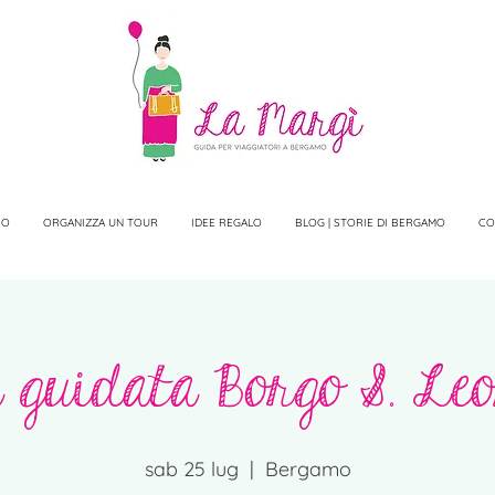
IO
ORGANIZZA UN TOUR
IDEE REGALO
BLOG | STORIE DI BERGAMO
CO
a guidata Borgo S. Le
sab 25 lug
  |  
Bergamo