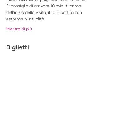
Si consiglia di arrivare 10 minuti prima 
dell'inizio della visita, il tour partirà con 
estrema puntualità
Mostra di più
Biglietti
Sold out
Tipo di biglietto
Biglietto | Carrara+Cecco
Prezzo
20,00 €
Questo evento è sold out