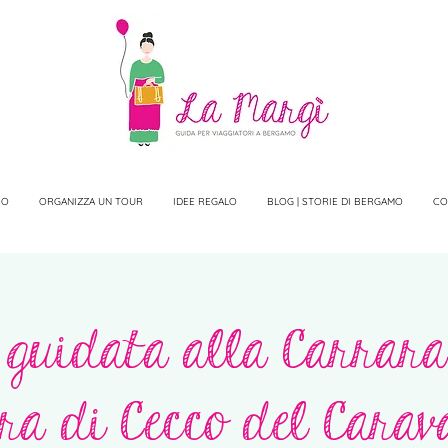
IO
ORGANIZZA UN TOUR
IDEE REGALO
BLOG | STORIE DI BERGAMO
CO
 guidata alla Carrara
ra di Cecco del Carav