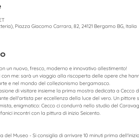
e
CET
teria), Piazza Giacomo Carrara, 82, 24121 Bergamo BG, Italia
to
con un nuovo, fresco, moderno e innovativo allestimento! 
i con me: sarà un viaggio alla riscoperta delle opere che han
ll'arte e nel mondo del collezionismo bergamasco.
sione di visitare insieme la prima mostra dedicata a Cecco de
e dell'artista per eccellenza della luce del vero. Un pittore s
mista, enigmatico​: Cecco ci condurrà nello studio del Carava
anici incontri con la pittura di inizio Seicento.
ia del Museo - Si consiglia di arrivare 10 minuti prima dell'inizio 