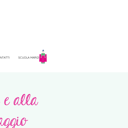
NTATTI
SCUOLA MARGÌ
 e alla
aggio