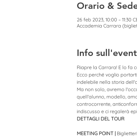
Orario & Sed
26 feb 2023, 10:00 – 11:30 
Accademia Carrara (bigliet
Info sull'even
Riapre la Carrara! E lo fa 
Ecco perché voglio portart
indelebile nella storia de
Ma non solo, avremo l'occa
quell'alunno, modello, amant
controcorrente, anticonfor
indiscusso e ci regalerà epif
DETTAGLI DEL TOUR
MEETING POINT | 
Biglietter