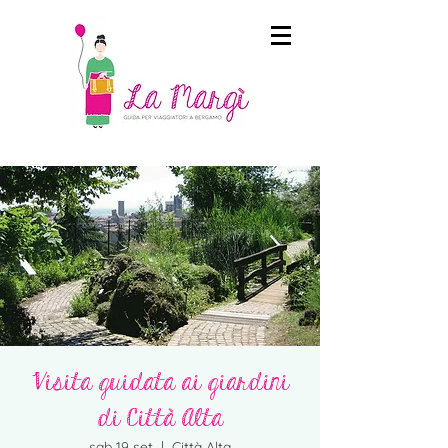
Visita guidata ai giardini
di Città Alta
sab 19 set
  |  
Città Alta