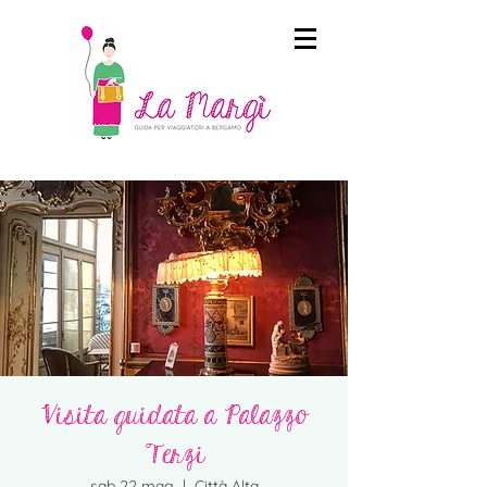
Visita guidata a Palazzo
Terzi
sab 22 mag
  |  
Città Alta