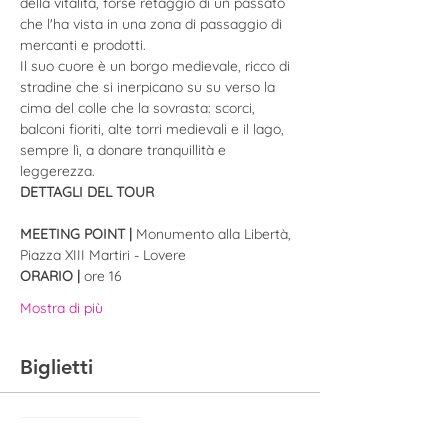
della vitalità, forse retaggio di un passato 
che l'ha vista in una zona di passaggio di 
mercanti e prodotti.
Il suo cuore è un borgo medievale, ricco di 
stradine che si inerpicano su su verso la 
cima del colle che la sovrasta: scorci, 
balconi fioriti, alte torri medievali e il lago, 
sempre lì, a donare tranquillità e 
leggerezza. ​​
DETTAGLI DEL TOUR
MEETING POINT | 
Monumento alla Libertà, 
Piazza XIII Martiri - Lovere
ORARIO | 
ore 16
Mostra di più
Biglietti
Vendita terminata