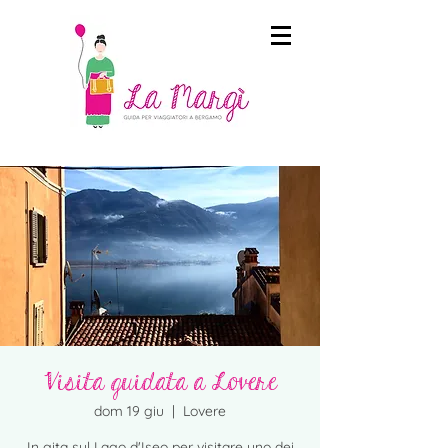
Visita guidata a Lovere
dom 19 giu
  |  
Lovere
In gita sul Lago d'Iseo per visitare uno dei