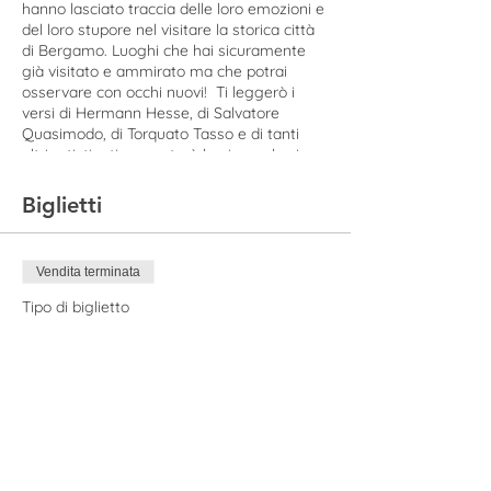
hanno lasciato traccia delle loro emozioni e
del loro stupore nel visitare la storica città
di Bergamo. Luoghi che hai sicuramente
già visitato e ammirato ma che potrai
osservare con occhi nuovi! Ti leggerò i
versi di Hermann Hesse, di Salvatore
Quasimodo, di Torquato Tasso e di tanti
altri artisti e ti racconterò le piazze, le vie e
palazzi che più li hanno sorpresi nei loro
viaggi a Bergamo!
Biglietti
DETTAGLI DEL TOUR
Vendita terminata
MEETING POINT |
Piazza Mercato delle
Scarpe all'uscita della Funicolare di Città
Tipo di biglietto
Alta
Biglietto | Tour letterario
ORARIO |
ore 19.00
DURATA |
1,30h
Prezzo
COSTO |
15€ - gratuito per bambini sotto gli
15,00 €
8 anni
INFO |
Si visiteranno solo gli esterni dei
luoghi; la visita avrà luogo anche in caso di
pioggia.