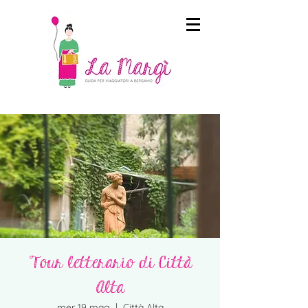
Tour letterario di Città
Alta
mer 19 mag
  |  
Città Alta