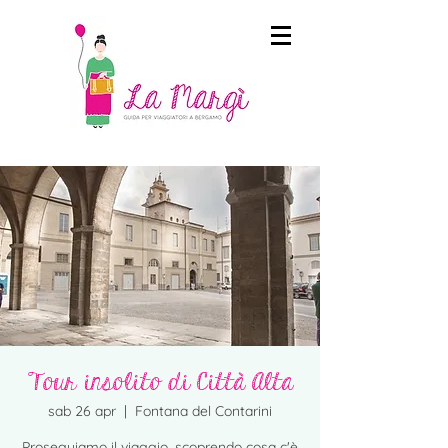
Tour insolito di Città Alta
sab 26 apr
  |  
Fontana del Contarini
Proseguiamo il viaggio, scoprendo cosa c'è