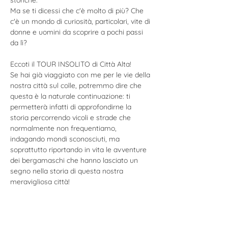
storiche.
Ma se ti dicessi che c'è molto di più? Che 
c'è un mondo di curiosità, particolari, vite di 
donne e uomini da scoprire a pochi passi 
da lì?
Eccoti il TOUR INSOLITO di Città Alta! 
Se hai già viaggiato con me per le vie della 
nostra città sul colle, potremmo dire che 
questa è la naturale continuazione: ti 
permetterà infatti di approfondirne la 
storia percorrendo vicoli e strade che 
normalmente non frequentiamo, 
indagando mondi sconosciuti, ma 
soprattutto riportando in vita le avventure 
dei bergamaschi che hanno lasciato un 
segno nella storia di questa nostra 
meravigliosa città!
Dai un'occhiata al percorso e iscriviti ora a 
questo magnifico TOUR INSOLITO di Città 
Alta!