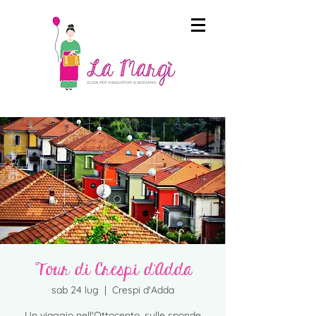
Tour di Crespi d'Adda
sab 24 lug
  |  
Crespi d'Adda
Un viaggio nell'Ottocento, sulle sponde