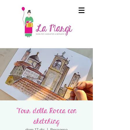
Tour della Rocca con
sketching
dom 17 dic
  |  
Bergamo