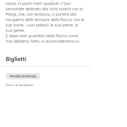
storia, in pochi metri quadrati: il tour
sensoriale dedicato alla vista inzierà con la
Margì, che, con lentezza, ci porterà alla
riscoperta delle terrazze della Rocca, con le
sue storie, i suoi palazzi, le sue pietre, la
sua gente.
E dopo aver guardato dalla Rocca come
mai abbiamo fatto, ci accomoderemo su
una terrazza per farci guidare da
Martin
Cambriglia
nell'arte dello sketching!
Una vera e propria lezione di osservazione,
Biglietti
tra forme, volumi, segni: Martin ci offrirà i
trucchi e i materiali per realizzare un
bozzetto artistico della nostra città del
Vendita terminata
cuore! Avremo così un souvenir da portare
a casa, creato totalmente da noi, con i
Tipo di biglietto
dettagli e i particolari che più amiamo.
Biglietto | Tour con sketching
Non ti preoccupare, non sarà necessaria
alcuna esperienza: basterà osservare con
Prezzo
la mente e con il cuore!
20,00 €
Chi è Martin Cambriglia
Pittore e maestro d’arte, dipinge e insegna