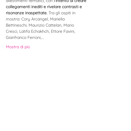
allestimenti tematici, con
 l’intento di creare 
collegamenti inediti e rivelare contrasti e 
risonanze inaspettate.
 Tra gli ospiti in 
mostra: Cory Arcangel, Mariella 
Bettineschi, Maurizio Cattelan, Mario 
Cresci, Latifa Echakhch, Ettore Favini, 
Gianfranco Ferroni,…
Mostra di più
Biglietti
Vendita terminata
Tipo di biglietto
Biglietto | Visita in GAMeC
Prezzo
16,00 €