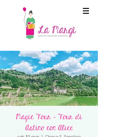
Magic Tour - Tour di
Astino con Alice
sab 30 mar
  |  
Chiesa S. Sepolcro