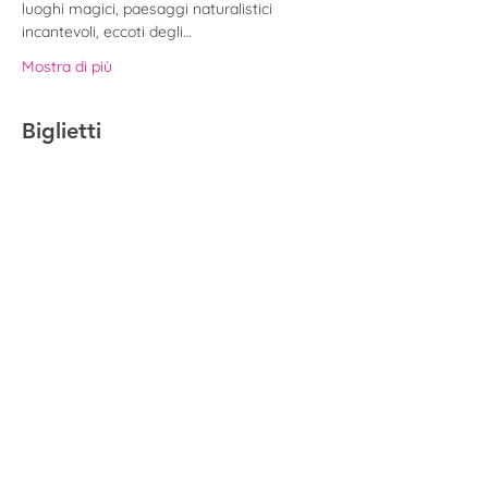
luoghi magici, paesaggi naturalistici 
incantevoli, eccoti degli…
Mostra di più
Biglietti
Sold out
Tipo di biglietto
Biglietto | Tour di Astino
Prezzo
20,00 €
Questo evento è sold out