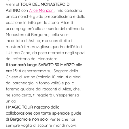
Vieni al 
TOUR DEL MONASTERO DI 
ASTINO
 con 
Alice Manzoni
, mia carissima 
amica nonché guida preparatissima e dalla 
passione infinita per la storia: Alice ti 
accompagnerà alla scoperta del millenario 
Monastero di Bergamo, nella valle 
incantata di Astino, ma soprattutto ti 
mostrerà il meraviglioso quadro dell'Allori, 
l'Ultima Cena, da poco ritornato negli spazi 
del refettorio del Monastero. 
Il tour avrà luogo SABATO 30 MARZO alle 
ore 15:
 ti aspetteremo sul Sagrato della 
Chiesa di Astino (calcola 10 minuti a piedi 
dal parcheggio in fondo valle) e poi ci 
faremo guidare dai racconti di Alice, che, 
ne sono certa, ti regalerà un'esperienza 
unica!
I MAGIC TOUR nascono dalla 
collaborazione con tante splendide guide 
di Bergamo e non solo! 
Per te che hai 
sempre voglia di scoprire mondi nuovi, 