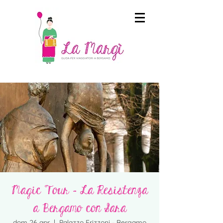
Magic Tour - La Resistenza
a Bergamo con Sara
dom 26 apr
  |  
Palazzo Frizzoni - Bergamo