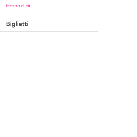
Mostra di più
Biglietti
Sold out
Tipo di biglietto
Biglietto | Palazzo Moroni
Prezzo
22,00 €
Questo evento è sold out