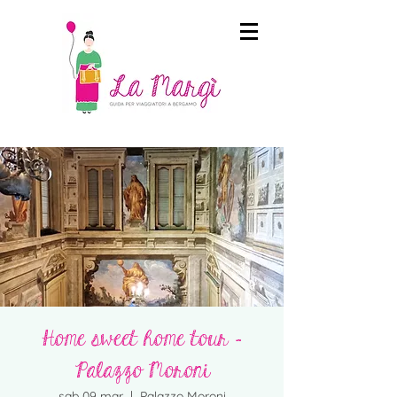
Home sweet home tour -
Palazzo Moroni
sab 09 mar
  |  
Palazzo Moroni