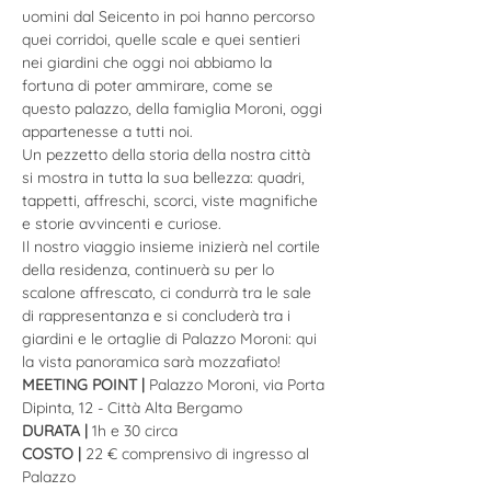
uomini dal Seicento in poi hanno percorso 
quei corridoi, quelle scale e quei sentieri 
nei giardini che oggi noi abbiamo la 
fortuna di poter ammirare, come se 
questo palazzo, della famiglia Moroni, oggi 
appartenesse a tutti noi.
Un pezzetto della storia della nostra città 
si mostra in tutta la sua bellezza: quadri, 
tappetti, affreschi, scorci, viste magnifiche 
e storie avvincenti e curiose.
Il nostro viaggio insieme inizierà nel cortile 
della residenza, continuerà su per lo 
scalone affrescato, ci condurrà tra le sale 
di rappresentanza e si concluderà tra i 
giardini e le ortaglie di Palazzo Moroni: qui 
la vista panoramica sarà mozzafiato!
MEETING POINT |
 Palazzo Moroni, via Porta 
Dipinta, 12 - Città Alta Bergamo
DURATA | 
1h e 30 circa
COSTO |
 22 € comprensivo di ingresso al 
Palazzo 