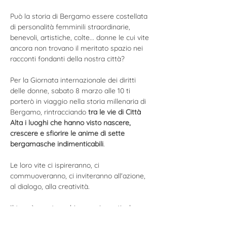
Può la storia di Bergamo essere costellata 
di personalità femminili straordinarie, 
benevoli, artistiche, colte... donne le cui vite 
ancora non trovano il meritato spazio nei 
racconti fondanti della nostra città?
Per la Giornata internazionale dei diritti 
delle donne, sabato 8 marzo alle 10 ti 
porterò in viaggio nella storia millenaria di 
Bergamo, rintracciando
 tra le vie di Città 
Alta i luoghi che hanno visto nascere, 
crescere e sfiorire le anime di sette 
bergamasche indimenticabili
. 
Le loro vite ci ispireranno, ci 
commuoveranno, ci inviteranno all'azione, 
al dialogo, alla creatività. 
Il tour è aperto a chiunque, in particolare a 
uomini e a donne che sentono il desiderio 