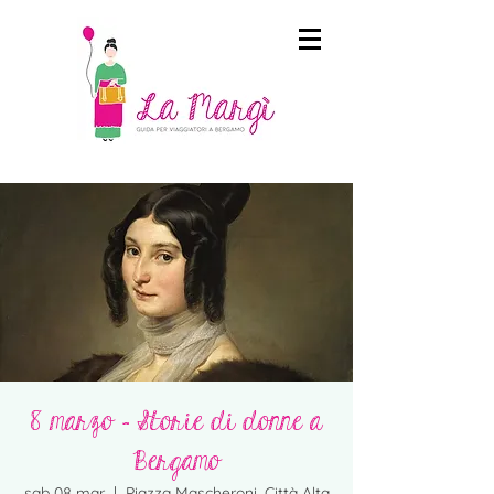
8 marzo - Storie di donne a
Bergamo
sab 08 mar
  |  
Piazza Mascheroni, Città Alta