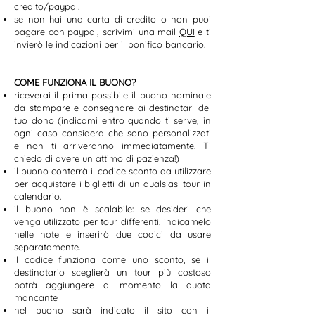
credito/paypal.
se non hai una carta di credito o non puoi
pagare con paypal, scrivimi una mail
QUI
e ti
invierò le indicazioni per il bonifico bancario.
COME FUNZIONA IL BUONO?
riceverai il prima possibile il buono nominale
da stampare e consegnare ai destinatari del
tuo dono (indicami entro quando ti serve, in
ogni caso considera che sono personalizzati
e non ti arriveranno immediatamente. Ti
chiedo di avere un attimo di pazienza!)
il buono conterrà il codice sconto da utilizzare
per acquistare i biglietti di un qualsiasi tour in
calendario.
il buono non è scalabile: se desideri che
venga utilizzato per tour differenti, indicamelo
nelle note e inserirò due codici da usare
separatamente.
il codice funziona come uno sconto, se il
destinatario sceglierà un tour più costoso
potrà aggiungere al momento la quota
mancante
nel buono sarà indicato il sito con il